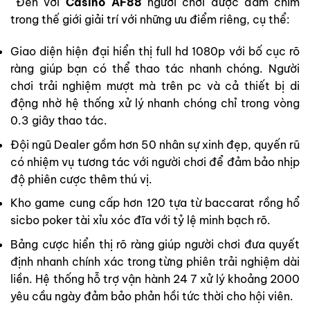
Đến với
Casino AF88
người chơi được đắm chìm
trong thế giới giải trí với những ưu điểm riêng, cụ thể:
Giao diện hiện đại hiển thị full hd 1080p với bố cục rõ
ràng giúp bạn có thể thao tác nhanh chóng. Người
chơi trải nghiệm mượt mà trên pc và cả thiết bị di
động nhờ hệ thống xử lý nhanh chóng chỉ trong vòng
0.3 giây thao tác.
Đội ngũ Dealer gồm hơn 50 nhân sự xinh đẹp, quyến rũ
có nhiệm vụ tương tác với người chơi để đảm bảo nhịp
độ phiên cược thêm thú vị.
Kho game cung cấp hơn 120 tựa từ baccarat rồng hổ
sicbo poker tài xỉu xóc đĩa với tỷ lệ minh bạch rõ.
Bảng cược hiển thị rõ ràng giúp người chơi đưa quyết
định nhanh chính xác trong từng phiên trải nghiệm dài
liền. Hệ thống hỗ trợ vận hành 24 7 xử lý khoảng 2000
yêu cầu ngày đảm bảo phản hồi tức thời cho hội viên.