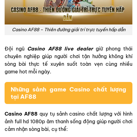
Casino AF88 – Thiên đường giải trí trực tuyến hấp dẫn
Đội ngũ
Casino AF88 live dealer
giữ phong thái
chuyên nghiệp giúp người chơi tận hưởng không khí
sòng bài thực tế xuyên suốt toàn vẹn cùng nhiều
game hot mỗi ngày.
Những sảnh game Casino chất lượng
tại AF88
Casino AF88
quy tụ sảnh casino chất lượng với hình
ảnh full hd 1080p âm thanh sống động giúp người chơi
cảm nhận sòng bài, cụ thể: