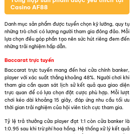
Casino AF88
Danh mục sản phẩm được tuyển chọn kỹ lưỡng, quy tụ
những trò chơi có lượng người tham gia đông đảo. Mỗi
lựa chọn đều góp phần tạo nên sức hút riêng đem đến
những trải nghiệm hấp dẫn.
Baccarat trực tuyến
Baccarat trực tuyến mang đến hai cửa chính banker,
player với xác suất thắng khoảng 48%. Người chơi khi
tham gia cần quan sát lịch sử kết quả qua giao diện
trực quan để có lựa chọn đặt cược phù hợp. Mỗi lượt
chơi kéo dài khoảng 15 giây, đáp ứng nhu cầu tối ưu
thời gian trải nghiệm của hội viên tích cực tham gia.
Tỷ lệ trả thưởng cửa player đạt 1:1 còn cửa banker là
1:0.95 sau khi trừ phí hoa hồng. Hệ thống xử lý kết quả