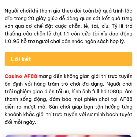
Người chơi khi tham gia theo dõi toàn bộ quá trình lắc
đĩa trong 20 giây giúp dễ dàng quan sát kết quả từng
ván qua cơ chế đặt cược chẵn, lẻ, tài, xỉu. Tỷ lệ trả
thưởng cửa chẵn lẻ đạt 1:1 còn cửa tài xỉu dao động
1:0.95 hỗ trợ người chơi cân nhắc ngân sách hợp lý.
Lời kết
Casino AF88
mang đến không gian giải trí trực tuyến
ổn định với hàng trăm trò chơi đa dạng. Người chơi
trải nghiệm giao diện tối ưu, hình ảnh full hd 1080p, âm
thanh sống động, đảm bảo mọi phiên chơi tại AF88
diễn ra mượt mà. Sân chơi giúp bạn tận hưởng từng
khoảnh khắc giải trí trực tuyến với sự minh bạch tuyệt
đối mỗi ngày.