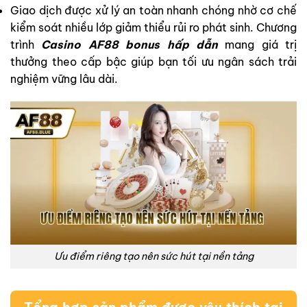
Giao dịch được xử lý an toàn nhanh chóng nhờ cơ chế
kiểm soát nhiều lớp giảm thiểu rủi ro phát sinh. Chương
trình
Casino AF88 bonus hấp dẫn
mang giá trị
thưởng theo cấp bậc giúp bạn tối ưu ngân sách trải
nghiệm vững lâu dài.
Ưu điểm riêng tạo nên sức hút tại nền tảng
Tổng hợp sản phẩm được yêu thích tại