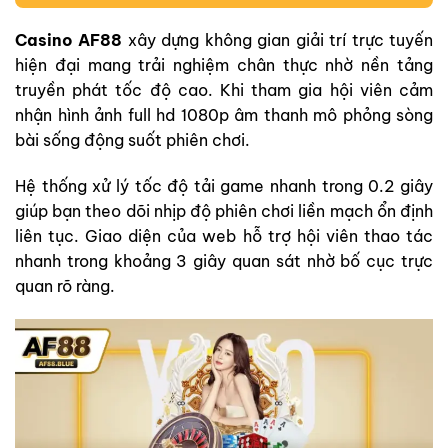
Casino AF88
xây dựng không gian giải trí trực tuyến
hiện đại mang trải nghiệm chân thực nhờ nền tảng
truyền phát tốc độ cao. Khi tham gia hội viên cảm
nhận hình ảnh full hd 1080p âm thanh mô phỏng sòng
bài sống động suốt phiên chơi.
Hệ thống xử lý tốc độ tải game nhanh trong 0.2 giây
giúp bạn theo dõi nhịp độ phiên chơi liền mạch ổn định
liên tục. Giao diện của web hỗ trợ hội viên thao tác
nhanh trong khoảng 3 giây quan sát nhờ bố cục trực
quan rõ ràng.