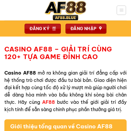
Bỏ
qua
nội
dung
ĐĂNG KÝ
ĐĂNG NHẬP
CASINO AF88 – GIẢI TRÍ CÙNG
120+ TỰA GAME ĐỈNH CAO
Casino AF88
mở ra không gian giải trí đẳng cấp với
hệ thống trò chơi được đầu tư bài bản. Giao diện hiện
đại kết hợp cùng tốc độ xử lý mượt mà giúp người chơi
dễ dàng hòa mình vào bầu không khí sòng bài chân
thực. Hãy cùng
AF88
bước vào thế giới giải trí đầy
kịch tính để sẵn sàng chinh phục phần thưởng giá trị.
Giới thiệu tổng quan về Casino AF88