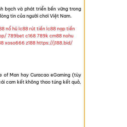
h bạch và phát triển bền vững trong
lòng tin của người chơi Việt Nam.
88 nổ hũ
lc88 rút tiền
lc88 nạp tiền
op/
789bet
c168
789k
cm88
nohu
88
xoso666
z188
https://j188.bid/
sle of Man hay Curacao eGaming (tùy
ái cam kết không thao túng kết quả,