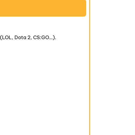
 (LOL, Dota 2, CS:GO…).