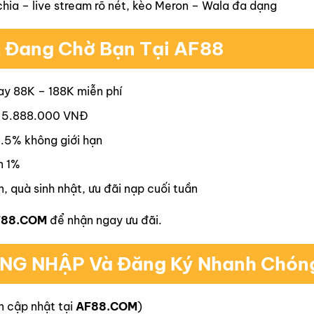
hia – live stream rõ nét, kèo Meron – Wala đa dạng
t Đang Chờ Bạn Tại AF88
ay 88K – 188K miễn phí
n 5.888.000 VNĐ
1.5% không giới hạn
n 1%
, quà sinh nhật, ưu đãi nạp cuối tuần
F88.COM
để nhận ngay ưu đãi.
NG NHẬP Và Đăng Ký Nhanh Chón
n cập nhật tại
AF88.COM
)