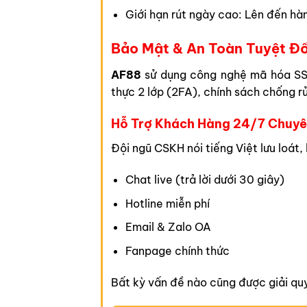
Giới hạn rút ngày cao: Lên đến hà
Bảo Mật & An Toàn Tuyệt Đố
AF88
sử dụng công nghệ mã hóa SSL
thực 2 lớp (2FA), chính sách chống rử
Hỗ Trợ Khách Hàng 24/7 Chuyê
Đội ngũ CSKH nói tiếng Việt lưu loát, 
Chat live (trả lời dưới 30 giây)
Hotline miễn phí
Email & Zalo OA
Fanpage chính thức
Bất kỳ vấn đề nào cũng được giải qu