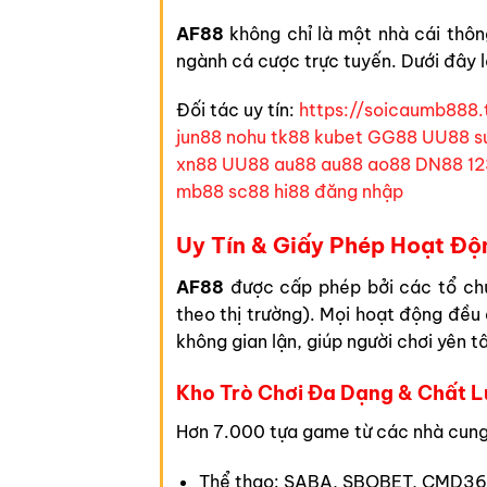
AF88
không chỉ là một nhà cái thôn
ngành cá cược trực tuyến. Dưới đây 
Đối tác uy tín:
https://soicaumb888.
jun88
nohu
tk88
kubet
GG88
UU88
s
xn88
UU88
au88
au88
ao88
DN88
1
mb88
sc88
hi88 đăng nhập
Uy Tín & Giấy Phép Hoạt Đ
AF88
được cấp phép bởi các tổ chức
theo thị trường). Mọi hoạt động đề
không gian lận, giúp người chơi yên t
Kho Trò Chơi Đa Dạng & Chất 
Hơn 7.000 tựa game từ các nhà cung 
Thể thao: SABA, SBOBET, CMD36